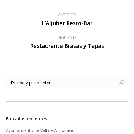
Navegación
ANTERIOR
entre
L’Aljubet Resto-Bar
Publicación
anterior:
publicaciones
SIGUIENTE
Restaurante Brasas y Tapas
Publicación
siguiente:
Buscar:
Entradas recientes
Ayuntamiento de Vall de Almonacid