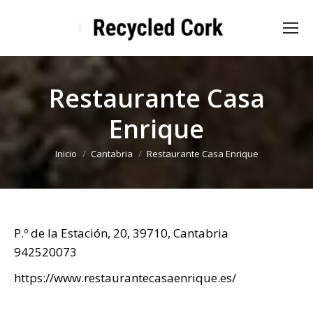
Restaurante Casa
Enrique
Estás aquí:
Inicio
Cantabria
Restaurante Casa Enrique
P.º de la Estación, 20, 39710, Cantabria
942520073
https://www.restaurantecasaenrique.es/