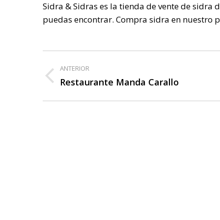
Sidra & Sidras es la tienda de vente de sidra 
puedas encontrar. Compra sidra en nuestro po
Navegación
ANTERIOR
entre
Restaurante Manda Carallo
Publicación
anterior:
publicaciones