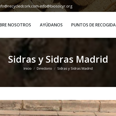
nfo@recycledcork.com
-
info@biosocyr.org
BRE NOSOTROS
AYÚDANOS
PUNTOS DE RECOGIDA
BRE NOSOTROS
AYÚDANOS
PUNTOS DE RECOGIDA
Sidras y Sidras Madrid
Estás aquí:
Inicio
Directorio
Sidras y Sidras Madrid