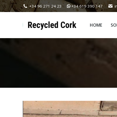
+34 96 271 24 23
+34 619 390 147
i
HOME
SO
HOME
SO