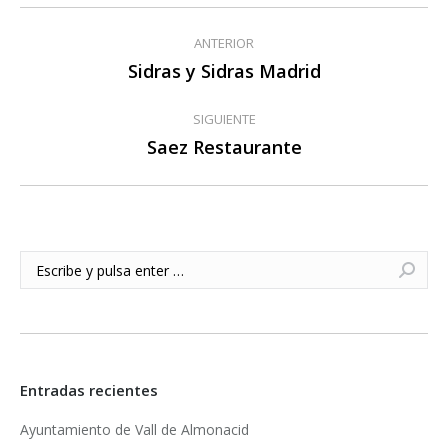
Navegación
ANTERIOR
entre
Sidras y Sidras Madrid
Publicación
anterior:
publicaciones
SIGUIENTE
Saez Restaurante
Publicación
siguiente:
Buscar:
Entradas recientes
Ayuntamiento de Vall de Almonacid