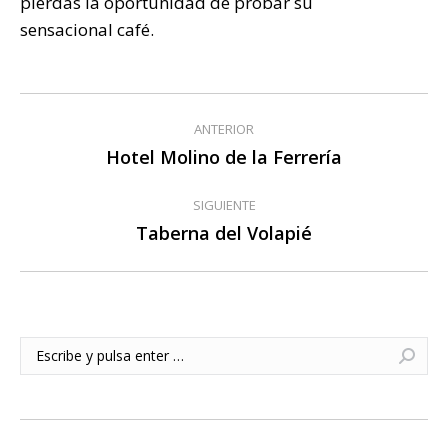
pierdas la oportunidad de probar su
sensacional café.
Navegación
ANTERIOR
entre
Hotel Molino de la Ferrería
Publicación
anterior:
publicaciones
SIGUIENTE
Taberna del Volapié
Publicación
siguiente:
Buscar: