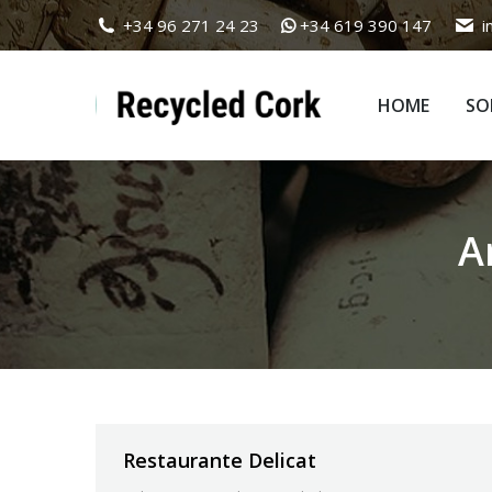
+34 96 271 24 23
+34 619 390 147
i
HOME
SO
HOME
SO
A
Restaurante Delicat