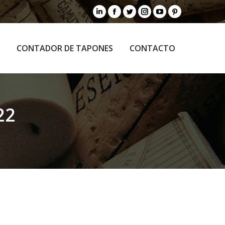
Linkedin
Facebook
Twitter
Instagram
YouTube
Pinterest
CONTADOR DE TAPONES
CONTACTO
page
page
page
page
page
page
opens
opens
opens
opens
opens
opens
CONTADOR DE TAPONES
CONTACTO
in
in
in
in
in
in
new
new
new
new
new
new
window
window
window
window
window
window
22