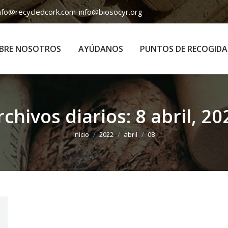
nfo@recycledcork.com
-
info@biosocyr.org
BRE NOSOTROS
AYÚDANOS
PUNTOS DE RECOGIDA
BRE NOSOTROS
AYÚDANOS
PUNTOS DE RECOGIDA
rchivos diarios:
8 abril, 20
Estás aquí:
Inicio
2022
abril
08