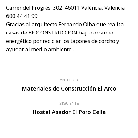
Carrer del Progrés, 302, 46011 València, Valencia
600 44 41 99
Gracias al arquitecto Fernando Olba que realiza
casas de BIOCONSTRUCCIÓN bajo consumo
energético por reciclar los tapones de corcho y
ayudar al medio ambiente .
Navegación
ANTERIOR
entre
Materiales de Construcción El Arco
Publicación
anterior:
publicaciones
SIGUIENTE
Hostal Asador El Poro Cella
Publicación
siguiente: