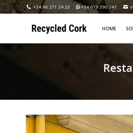
+34 96 271 24 23
+34 619 390 147
i
HOME
SO
HOME
SO
Resta