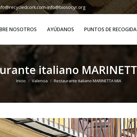
nfo@recycledcork.com
-
info@biosocyr.org
BRE NOSOTROS
AYÚDANOS
PUNTOS DE RECOGIDA
BRE NOSOTROS
AYÚDANOS
PUNTOS DE RECOGIDA
urante italiano MARINET
Estás aquí:
Inicio
Valencia
Restaurante italiano MARINETTA MIA