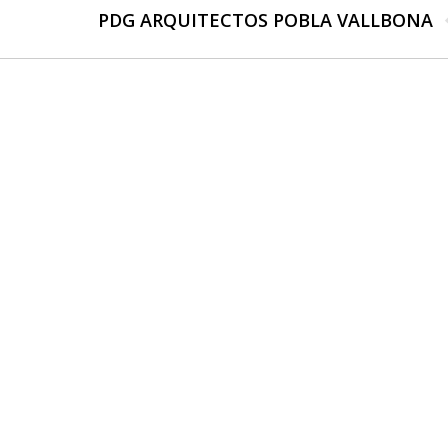
PDG ARQUITECTOS POBLA VALLBONA
Publicación
siguiente: