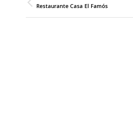
entre
Restaurante Casa El Famós
Publicación
anterior:
publicaciones