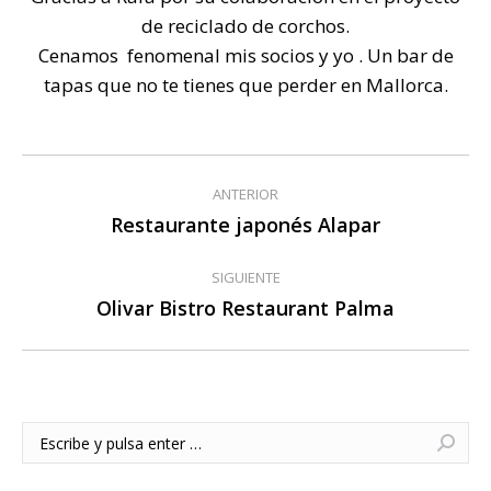
de reciclado de corchos.
Cenamos fenomenal mis socios y yo . Un bar de
tapas que no te tienes que perder en Mallorca.
Navegación
ANTERIOR
entre
Restaurante japonés Alapar
Publicación
anterior:
publicaciones
SIGUIENTE
Olivar Bistro Restaurant Palma
Publicación
siguiente:
Buscar: