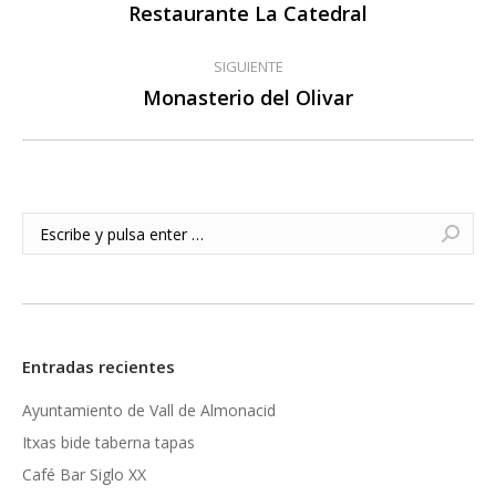
entre
Restaurante La Catedral
Publicación
anterior:
publicaciones
SIGUIENTE
Monasterio del Olivar
Publicación
siguiente:
Buscar:
Entradas recientes
Ayuntamiento de Vall de Almonacid
Itxas bide taberna tapas
Café Bar Siglo XX