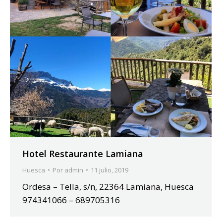
Hotel Restaurante Lamiana
Huesca
Por
admin
11 julio, 2019
Ordesa – Tella, s/n, 22364 Lamiana, Huesca
974341066 – 689705316