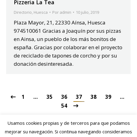
Pizzeria La Tea
Directorio
,
Huesca
Por
admin
10 julio, 2019
Plaza Mayor, 21, 22330 Aínsa, Huesca
974510061 Gracias a Joaquín por sus pizzas
en Ainsa, un pueblo de los más bonitos de
españa. Gracias por colaborar en el proyecto
de reciclado de tapones de corcho y por su
donación desinteresada.
1
…
35
36
37
38
39
…
54
Usamos cookies propias y de terceros para que podamos
mejorar su navegación. Si continua navegando consideramos
Dream-Theme — truly
premium WordPress themes