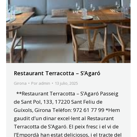
Restaurant Terracotta – S’Agaró
Girona
Por
admin
13 julio, 2025
**Restaurant Terracotta – S’Agaró Passeig
de Sant Pol, 133, 17220 Sant Feliu de
Guíxols, Girona Telèfon: 972 61 77 99 *Hem
gaudit d’un dinar excel·lent al Restaurant
Terracotta de S’Agaró. El peix fresc i el vi de
l’Empordà han estat deliciosos, i el tracte del