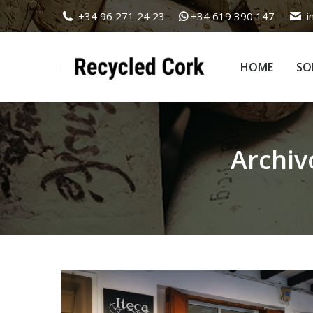
+34 96 271 24 23
+34 619 390 147
i
HOME
SO
HOME
SO
Archiv