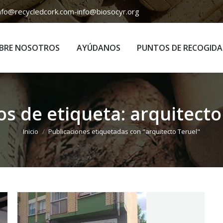
nfo@recycledcork.com
-
info@biosocyr.org
BRE NOSOTROS
AYÚDANOS
PUNTOS DE RECOGIDA
BRE NOSOTROS
AYÚDANOS
PUNTOS DE RECOGIDA
os de etiqueta:
arquitecto
Estás aquí:
Inicio
Publicaciones etiquetadas con "arquitecto Teruel"