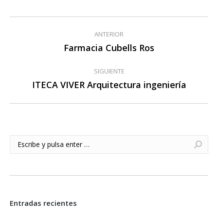
Navegación
ANTERIOR
entre
Farmacia Cubells Ros
Publicación
anterior:
publicaciones
SIGUIENTE
ITECA VIVER Arquitectura ingeniería
Publicación
siguiente:
Buscar:
Entradas recientes