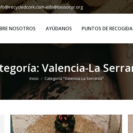
nfo@recycledcork.com
-
info@biosocyr.org
BRE NOSOTROS
AYÚDANOS
PUNTOS DE RECOGIDA
BRE NOSOTROS
AYÚDANOS
PUNTOS DE RECOGIDA
tegoría:
Valencia-La Serra
Estás aquí:
Inicio
Categoría "Valencia-La Serranía"