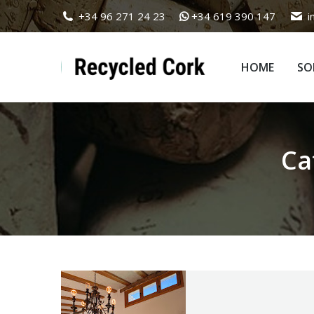
+34 96 271 24 23
+34 619 390 147
i
HOME
SO
HOME
SO
Ca