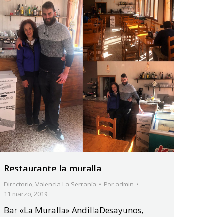
Restaurante la muralla
Directorio
,
Valencia-La Serranía
Por
admin
11 marzo, 2019
Bar «La Muralla» AndillaDesayunos,