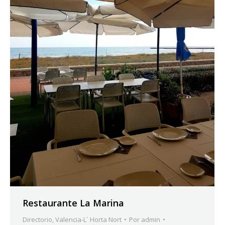
Restaurante La Marina
Directorio
,
Valencia-L´ Horta Nort
Por
admin