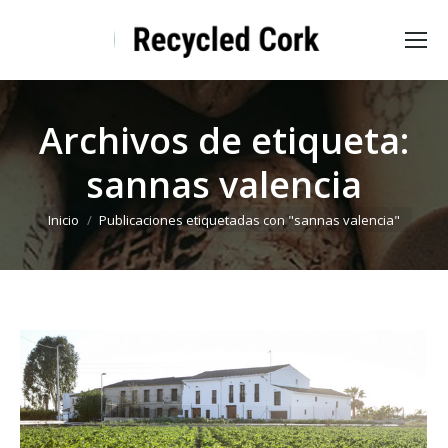
Archivos de etiqueta:
sannas valencia
Estás aquí:
Inicio
Publicaciones etiquetadas con "sannas valencia"