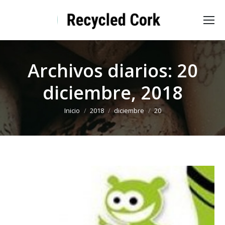
Archivos diarios:
20
diciembre, 2018
Estás aquí:
Inicio
2018
diciembre
20