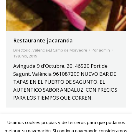
Restaurante jacaranda
Directorio
,
Valencia-El Camp de Morvedre
Por
admin
19 junio, 2019
Avinguda 9 d’Octubre, 20, 46520 Port de
Sagunt, València 961087209 NUEVO BAR DE
TAPAS EN EL PUERTO DE SAGUNTO. EL
AUTENTICO SABOR ANDALUZ, CON PRECIOS
PARA LOS TIEMPOS QUE CORREN.
Usamos cookies propias y de terceros para que podamos
mejorar su navegación. Si continua navegando consideramos
Dream-Theme — truly
premium WordPress themes