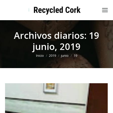
Archivos diarios:
19
junio, 2019
Estás aquí:
Inicio
2019
junio
19