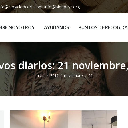
nfo@recycledcork.com
-
info@biosocyr.org
BRE NOSOTROS
AYÚDANOS
PUNTOS DE RECOGIDA
BRE NOSOTROS
AYÚDANOS
PUNTOS DE RECOGIDA
vos diarios:
21 noviembre
Estás aquí:
Inicio
2019
noviembre
21