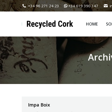
+34 96 271 24 23
+34 619 390 147
i
HOME
SO
HOME
SO
Archi
Impa Boix