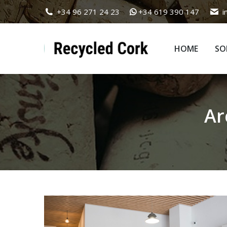
+34 96 271 24 23
+34 619 390 147
i
HOME
SO
HOME
SO
Ar