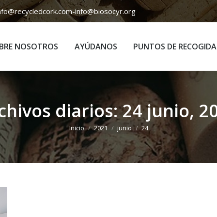
nfo@recycledcork.com
-
info@biosocyr.org
BRE NOSOTROS
AYÚDANOS
PUNTOS DE RECOGIDA
BRE NOSOTROS
AYÚDANOS
PUNTOS DE RECOGIDA
chivos diarios:
24 junio, 2
Estás aquí:
Inicio
2021
junio
24