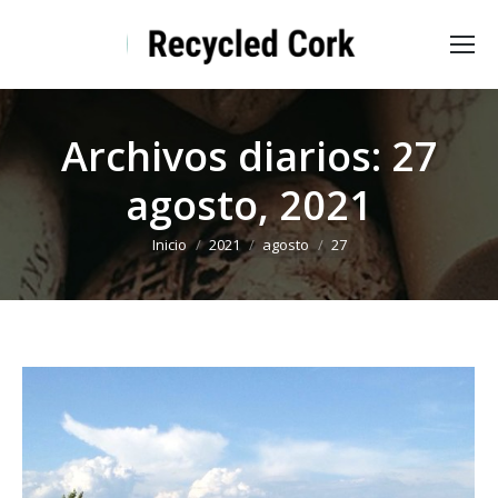
Archivos diarios:
27
agosto, 2021
Estás aquí:
Inicio
2021
agosto
27