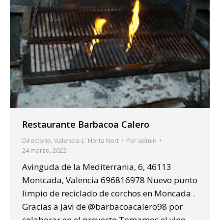
Restaurante Barbacoa Calero
Directorio
,
Valencia-L´ Horta Nort
Por
admin
24 marzo, 2022
Avinguda de la Mediterrania, 6, 46113
Montcada, Valencia 696816978 Nuevo punto
limpio de reciclado de corchos en Moncada .
Gracias a Javi de @barbacoacalero98 por
colaborar en el proyecto.Tomamos el vino