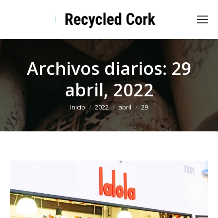
Archivos diarios:
29
abril, 2022
Estás aquí:
Inicio
2022
abril
29