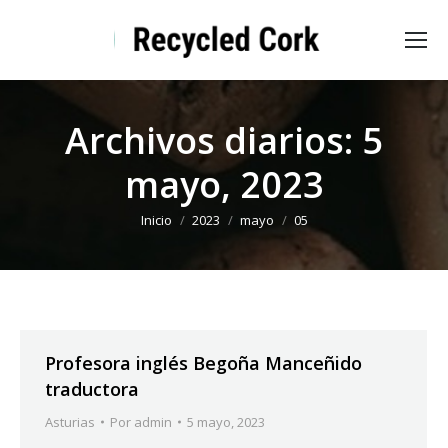
Archivos diarios:
5
mayo, 2023
Estás aquí:
Inicio
2023
mayo
05
Profesora inglés Begoña Manceñido
traductora
Asturias
Por
admin
5 mayo, 2023