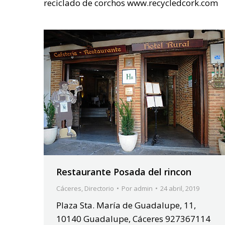
reciclado de corchos www.recycledcork.com
Restaurante Posada del rincon
Cáceres
,
Directorio
Por
admin
24 abril, 2019
Plaza Sta. María de Guadalupe, 11,
10140 Guadalupe, Cáceres 927367114