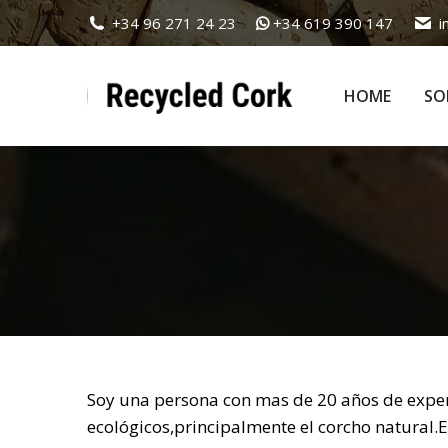
+34 96 271 24 23
+34 619 390 147
i
HOME
SO
HOME
SO
Soy una persona con mas de 20 años de expe
ecológicos,principalmente el corcho natural.