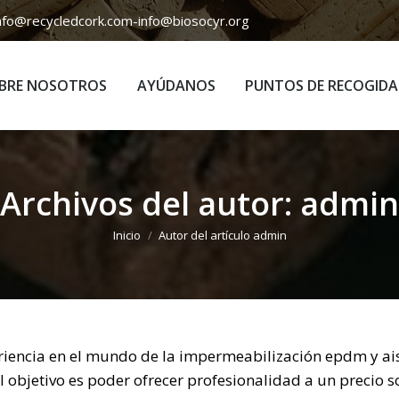
nfo@recycledcork.com
-
info@biosocyr.org
BRE NOSOTROS
AYÚDANOS
PUNTOS DE RECOGIDA
BRE NOSOTROS
AYÚDANOS
PUNTOS DE RECOGIDA
Archivos del autor:
admin
Estás aquí:
Inicio
Autor del artículo admin
riencia en el mundo de la impermeabilización epdm y 
El objetivo es poder ofrecer profesionalidad a un precio