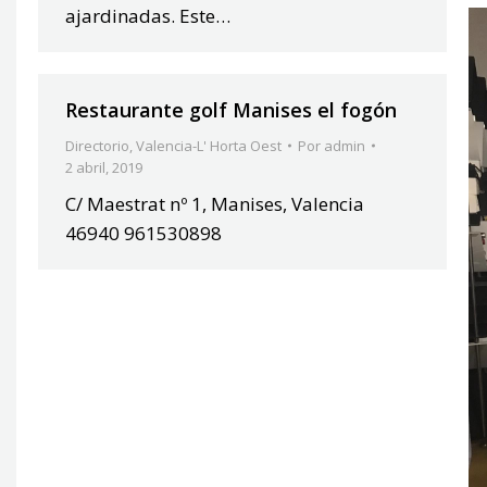
ajardinadas. Este…
Restaurante golf Manises el fogón
Directorio
,
Valencia-L' Horta Oest
Por
admin
2 abril, 2019
C/ Maestrat nº 1, Manises, Valencia
46940 961530898