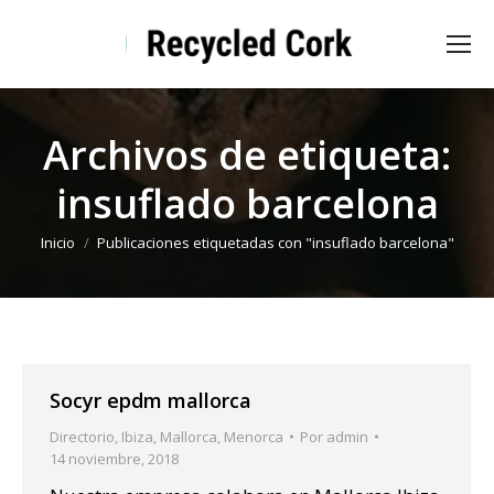
Archivos de etiqueta:
insuflado barcelona
Estás aquí:
Inicio
Publicaciones etiquetadas con "insuflado barcelona"
Socyr epdm mallorca
Directorio
,
Ibiza
,
Mallorca
,
Menorca
Por
admin
14 noviembre, 2018