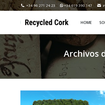
+34 96 271 24 23
+34 619 390 147
i
HOME
SO
HOME
SO
Archivos 