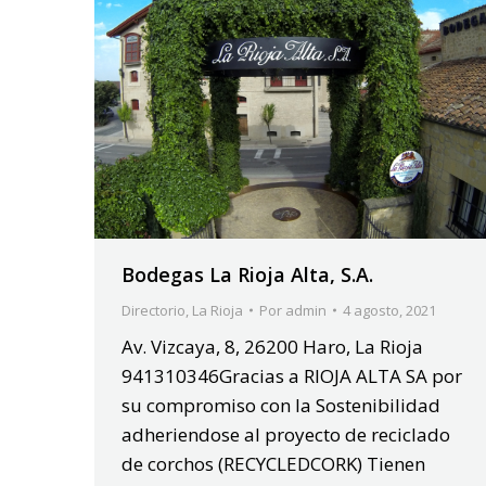
Bodegas La Rioja Alta, S.A.
Directorio
,
La Rioja
Por
admin
4 agosto, 2021
Av. Vizcaya, 8, 26200 Haro, La Rioja
941310346Gracias a RIOJA ALTA SA por
su compromiso con la Sostenibilidad
adheriendose al proyecto de reciclado
de corchos (RECYCLEDCORK) Tienen