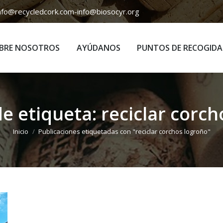
nfo@recycledcork.com
-
info@biosocyr.org
BRE NOSOTROS
AYÚDANOS
PUNTOS DE RECOGIDA
BRE NOSOTROS
AYÚDANOS
PUNTOS DE RECOGIDA
de etiqueta:
reciclar corc
Estás aquí:
Inicio
Publicaciones etiquetadas con "reciclar corchos logroño"