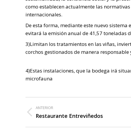
como establecen actualmente las normativas
internacionales.
De esta forma, mediante este nuevo sistema 
evitará la emisión anual de 41,57 toneladas 
3)Limitan los tratamientos en las viñas, invie
corchos gestionados de manera responsable y 
4)Estas instalaciones, que la bodega irá situ
microfauna
Navegación
ANTERIOR
entre
Restaurante Entreviñedos
Publicación
anterior:
publicaciones