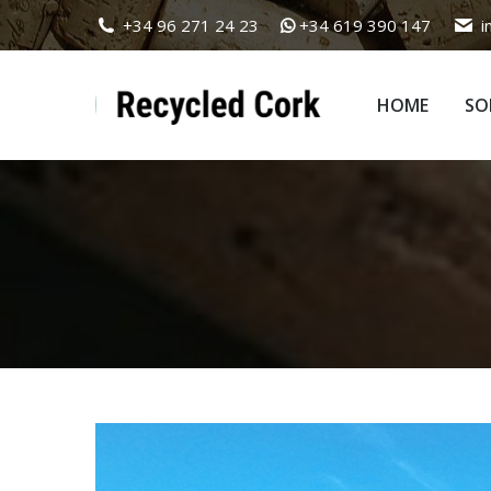
+34 96 271 24 23
+34 619 390 147
i
HOME
SO
HOME
SO