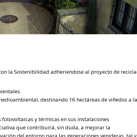
on la Sostenibilidad adheriendose al proyecto de recicl
entales.
edioambiental, destinando 16 hectáreas de viñedos a l
fotovoltaicas y térmicas en sus instalaciones
ativa que contribuirá, sin duda, a mejorar la
ervación del entorno para las generaciones venideras, tal y