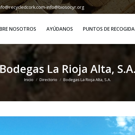
nfo@recycledcork.com
-
info@biosocyr.org
BRE NOSOTROS
AYÚDANOS
PUNTOS DE RECOGIDA
BRE NOSOTROS
AYÚDANOS
PUNTOS DE RECOGIDA
Bodegas La Rioja Alta, S.A
Estás aquí:
Inicio
Directorio
Bodegas La Rioja Alta, S.A.