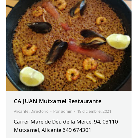
CA JUAN Mutxamel Restaurante
Alicante
,
Directorio
Por
admin
18 diciembre, 2021
Carrer Mare de Déu de la Mercè, 94, 03110
Mutxamel, Alicante 649 674301