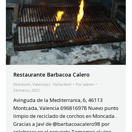
Restaurante Barbacoa Calero
Directorio
,
Valencia-L´ Horta Nort
Por
admin
24 marzo, 2022
Avinguda de la Mediterrania, 6, 46113
Montcada, Valencia 696816978 Nuevo punto
limpio de reciclado de corchos en Moncada .
Gracias a Javi de @barbacoacalero98 por
colaborar en el proyecto.Tomamos el vino