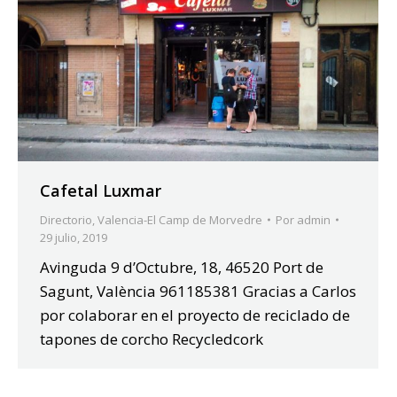
Cafetal Luxmar
Directorio
,
Valencia-El Camp de Morvedre
Por
admin
29 julio, 2019
Avinguda 9 d’Octubre, 18, 46520 Port de
Sagunt, València 961185381 Gracias a Carlos
por colaborar en el proyecto de reciclado de
tapones de corcho Recycledcork