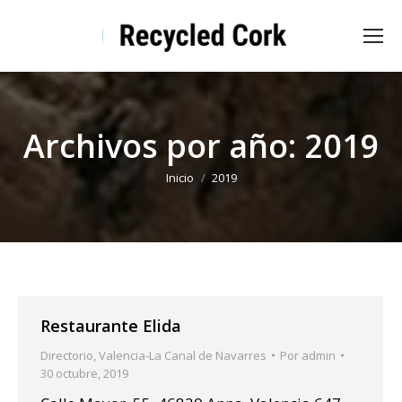
Archivos por año:
2019
Estás aquí:
Inicio
2019
Restaurante Elida
Directorio
,
Valencia-La Canal de Navarres
Por
admin
30 octubre, 2019