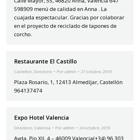
Calle Mayor, 55, 46820 Anna, Valencia 647
598909 menú de calidad en Anna . La
cuajada espectacular. Gracias por colaborar
en el proyecto de reciclado de tapones de
corcho.
Restaurante El Castillo
Castellon
,
Directorio
Por
admin
27 octubre, 2019
Plaza Rosario, 1, 12413 Almedíjar, Castellón
964137474
Expo Hotel Valencia
Directorio
,
Valencia
Por
admin
24 octubre, 2019
Avda. Pio XII, 4 – 46009 Valencia(+34) 96 303