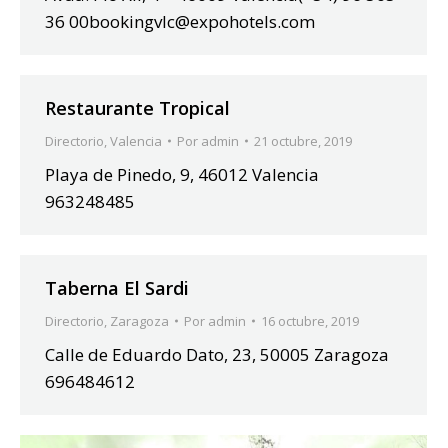
36 00bookingvlc@expohotels.com
Restaurante Tropical
Directorio
,
Valencia
Por
admin
21 octubre, 2019
Playa de Pinedo, 9, 46012 Valencia
963248485
Taberna El Sardi
Directorio
,
Zaragoza
Por
admin
16 octubre, 2019
Calle de Eduardo Dato, 23, 50005 Zaragoza
696484612