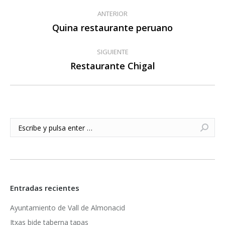
Navegación
ANTERIOR
entre
Quina restaurante peruano
Publicación
anterior:
publicaciones
SIGUIENTE
Restaurante Chigal
Publicación
siguiente:
Buscar:
Entradas recientes
Ayuntamiento de Vall de Almonacid
Itxas bide taberna tapas