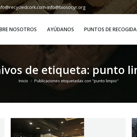
nfo@recycledcork.com
-
info@biosocyr.org
BRE NOSOTROS
AYÚDANOS
PUNTOS DE RECOGIDA
BRE NOSOTROS
AYÚDANOS
PUNTOS DE RECOGIDA
ivos de etiqueta:
punto l
Estás aquí:
Inicio
Publicaciones etiquetadas con "punto limpio"