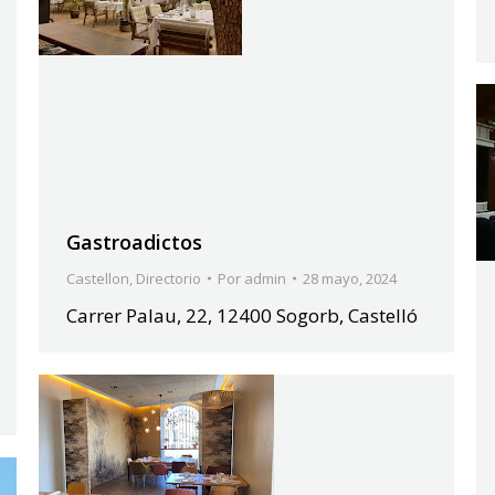
Gastroadictos
Castellon
,
Directorio
Por
admin
28 mayo, 2024
Carrer Palau, 22, 12400 Sogorb, Castelló