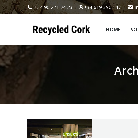
+34 96 271 24 23
+34 619 390 147
i
HOME
SO
HOME
SO
Arch