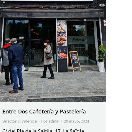
Entre Dos Cafetería y Pastelería
Directorio
,
Valencia
Por
admin
29 mayo, 2024
C/ del Pla de la Saïdia, 17, La Saïdia,