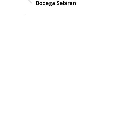
entre
Bodega Sebiran
Publicación
anterior:
publicaciones