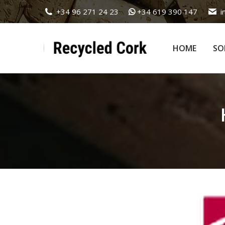
+34 96 271 24 23
+34 619 390 147
i
HOME
SO
HOME
SO