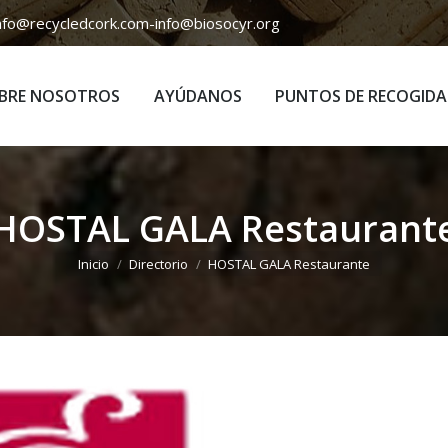
nfo@recycledcork.com
-
info@biosocyr.org
BRE NOSOTROS
AYÚDANOS
PUNTOS DE RECOGIDA
BRE NOSOTROS
AYÚDANOS
PUNTOS DE RECOGIDA
HOSTAL GALA Restaurant
Estás aquí:
Inicio
Directorio
HOSTAL GALA Restaurante