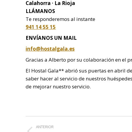
Calahorra · La Rioja
LLÁMANOS
Te responderemos al instante
941 14 55 15
ENVÍANOS UN MAIL
info@hostalgala.es
Gracias a Alberto por su colaboración en el p
El Hostal Gala** abrió sus puertas en abril 
saber hacer al servicio de nuestros huéspede
de mejorar nuestro servicio.
Navegación
ANTERIOR