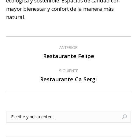
ecológica y sostenible. Espacios de calidad con
mayor bienestar y confort de la manera más
natural.
Navegación
ANTERIOR
entre
Restaurante Felipe
Publicación
anterior:
publicaciones
SIGUIENTE
Restaurante Ca Sergi
Publicación
siguiente:
Buscar: