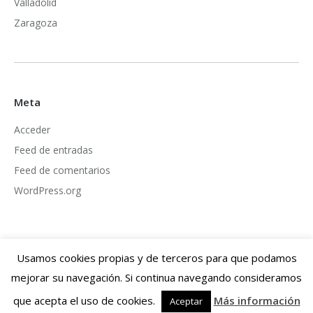
Valladolid
Zaragoza
Meta
Acceder
Feed de entradas
Feed de comentarios
WordPress.org
Usamos cookies propias y de terceros para que podamos
mejorar su navegación. Si continua navegando consideramos
Dream-Theme — truly
premium WordPress themes
Información legal
que acepta el uso de cookies.
Más información
Aceptar
© Copyright Recycled Cork 2018