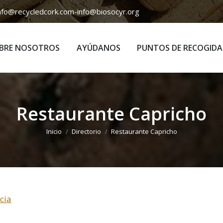
nfo@recycledcork.com
-
info@biosocyr.org
BRE NOSOTROS
AYÚDANOS
PUNTOS DE RECOGIDA
BRE NOSOTROS
AYÚDANOS
PUNTOS DE RECOGIDA
Restaurante Capricho
Estás aquí:
Inicio
Directorio
Restaurante Capricho
cia