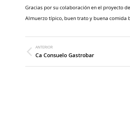
Gracias por su colaboración en el proyecto de
Almuerzo típico, buen trato y buena comida b
Navegación
ANTERIOR
entre
Ca Consuelo Gastrobar
Publicación
anterior:
publicaciones