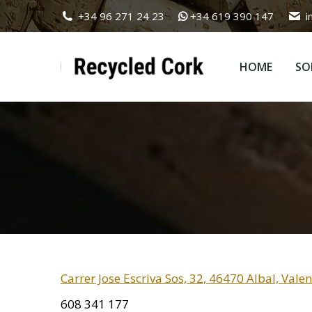
+34 96 271 24 23
+34 619 390 147
i
HOME
SO
HOME
SO
Carrer Jose Escriva Sos, 32, 46470 Albal, Valen
608 341 177