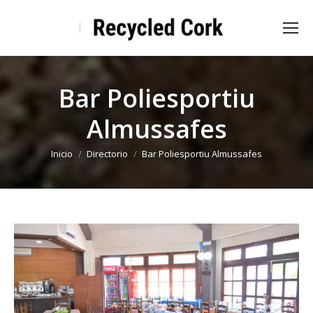
Bar Poliesportiu
Almussafes
Estás aquí:
Inicio
Directorio
Bar Poliesportiu Almussafes