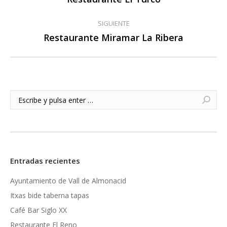
anterior:
publicaciones
SIGUIENTE
Restaurante Miramar La Ribera
Publicación
siguiente:
Buscar:
Entradas recientes
Ayuntamiento de Vall de Almonacid
Itxas bide taberna tapas
Café Bar Siglo XX
Restaurante El Reno