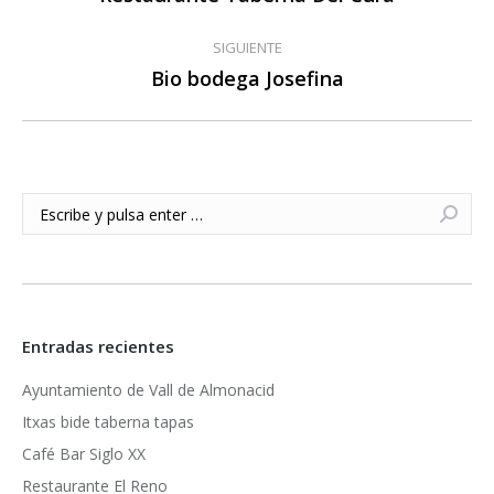
anterior:
publicaciones
SIGUIENTE
Bio bodega Josefina
Publicación
siguiente:
Buscar:
Entradas recientes
Ayuntamiento de Vall de Almonacid
Itxas bide taberna tapas
Café Bar Siglo XX
Restaurante El Reno