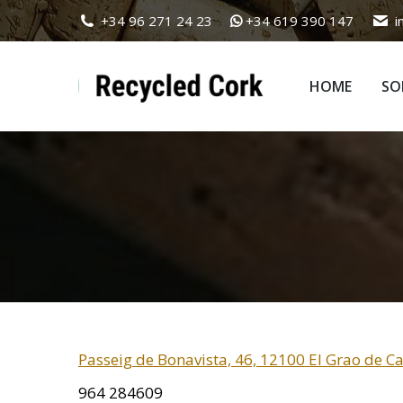
+34 96 271 24 23
+34 619 390 147
i
HOME
SO
HOME
SO
Passeig de Bonavista, 46, 12100 El Grao de Cas
964 284609