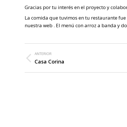
Gracias por tu interés en el proyecto y colabo
La comida que tuvimos en tu restaurante fue
nuestra web . El menú con arroz a banda y d
Navegación
ANTERIOR
entre
Casa Corina
Publicación
anterior:
publicaciones