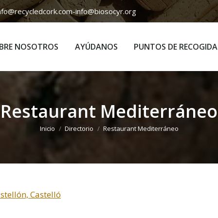
nfo@recycledcork.com
-
info@biosocyr.org
BRE NOSOTROS
AYÚDANOS
PUNTOS DE RECOGIDA
BRE NOSOTROS
AYÚDANOS
PUNTOS DE RECOGIDA
Restaurant Mediterráneo
Estás aquí:
Inicio
Directorio
Restaurant Mediterráneo
tellón, Castelló