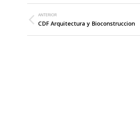
Navegación
ANTERIOR
entre
CDF Arquitectura y Bioconstruccion
Publicación
anterior:
publicaciones