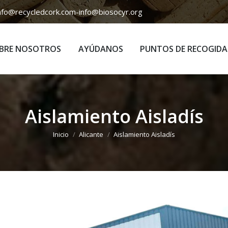
nfo@recycledcork.com
-
info@biosocyr.org
BRE NOSOTROS
AYÚDANOS
PUNTOS DE RECOGIDA
BRE NOSOTROS
AYÚDANOS
PUNTOS DE RECOGIDA
Aislamiento Aisladís
Estás aquí:
Inicio
Alicante
Aislamiento Aisladís