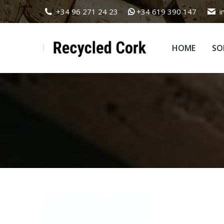
+34 96 271 24 23
+34 619 390 147
i
HOME
SO
HOME
SO