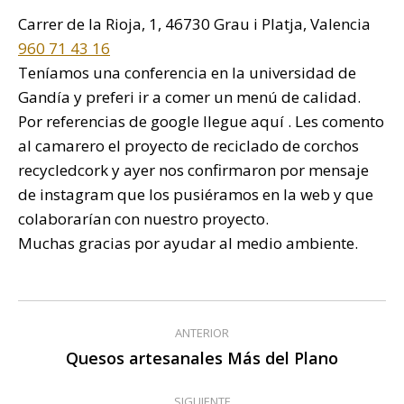
Carrer de la Rioja, 1, 46730 Grau i Platja, Valencia
960 71 43 16
Teníamos una conferencia en la universidad de
Gandía y preferi ir a comer un menú de calidad.
Por referencias de google llegue aquí . Les comento
al camarero el proyecto de reciclado de corchos
recycledcork y ayer nos confirmaron por mensaje
de instagram que los pusiéramos en la web y que
colaborarían con nuestro proyecto.
Muchas gracias por ayudar al medio ambiente.
Navegación
ANTERIOR
entre
Quesos artesanales Más del Plano
Publicación
anterior:
publicaciones
SIGUIENTE