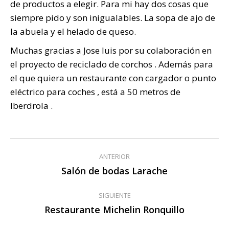
de productos a elegir. Para mi hay dos cosas que
siempre pido y son inigualables. La sopa de ajo de
la abuela y el helado de queso.
Muchas gracias a Jose luis por su colaboración en
el proyecto de reciclado de corchos . Además para
el que quiera un restaurante con cargador o punto
eléctrico para coches , está a 50 metros de
Iberdrola .
Navegación
ANTERIOR
entre
Salón de bodas Larache
Publicación
anterior:
publicaciones
SIGUIENTE
Restaurante Michelin Ronquillo
Publicación
siguiente: