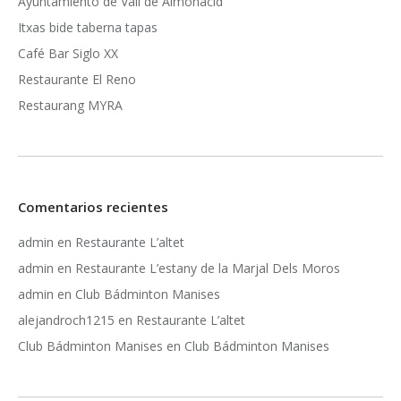
Ayuntamiento de Vall de Almonacid
Itxas bide taberna tapas
Café Bar Siglo XX
Restaurante El Reno
Restaurang MYRA
Comentarios recientes
admin
en
Restaurante L’altet
admin
en
Restaurante L’estany de la Marjal Dels Moros
admin
en
Club Bádminton Manises
alejandroch1215
en
Restaurante L’altet
Club Bádminton Manises
en
Club Bádminton Manises