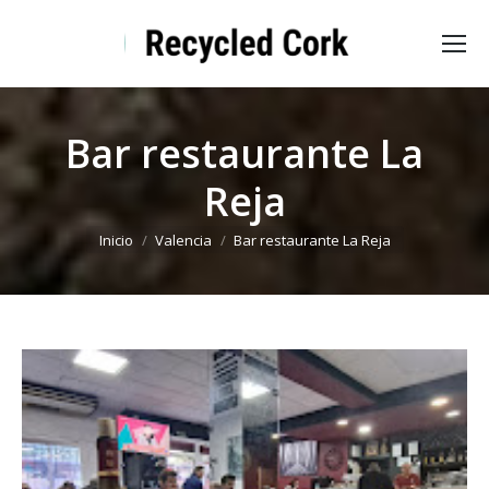
Bar restaurante La
Reja
Estás aquí:
Inicio
Valencia
Bar restaurante La Reja