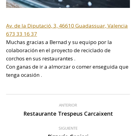
Av. de la Diputació, 3, 46610 Guadassuar, Valencia
673 33 16 37
Muchas gracias a Bernad y su equipo por la
colaboración en el proyecto de reciclado de
corchos en sus restaurantes .
Con ganas de ir a almorzar o comer enseguida que
tenga ocasión .
Navegación
ANTERIOR
entre
Restaurante Trespeus Carcaixent
Publicación
anterior:
publicaciones
SIGUIENTE