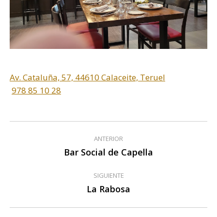
Av. Cataluña, 57, 44610 Calaceite, Teruel
978 85 10 28
Navegación
ANTERIOR
entre
Bar Social de Capella
Publicación
anterior:
publicaciones
SIGUIENTE
La Rabosa
Publicación
siguiente: