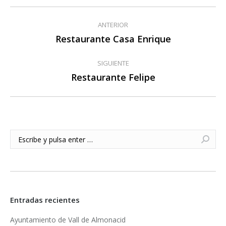
Navegación
ANTERIOR
entre
Restaurante Casa Enrique
Publicación
anterior:
publicaciones
SIGUIENTE
Restaurante Felipe
Publicación
siguiente:
Buscar:
Entradas recientes
Ayuntamiento de Vall de Almonacid