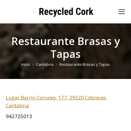
Restaurante Brasas y
Tapas
Estás aquí:
Inicio
Cantabria
Restaurante Brasas y Tapas
Lugar Barrio Corrales, 177, 39320 Cóbreces,
Cantabria
942725013